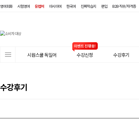
영어회화
시험영어
유럽어
아시아어
한국어
진짜학습지
편입
B2B·직무/자격증
시
원
스
사
시원스쿨 독일어
수강신청
수강후기
쿨
이
트
독
메
일
뉴
수강후기
어