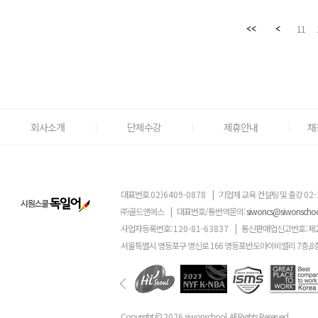
11
회사소개
단체수강
제휴안내
채
대표번호
02)6409-0878
|
기업체 교육 컨설팅 및 출강
02-
㈜골드앤에스
|
대표번호/통번역문의:
siwoncs@siwonscho
사업자등록번호:
120-81-63837
|
통신판매업신고번호: 제
서울특별시 영등포구 영신로 166 영등포반도아이비밸리 7층,8
Copyright ©
2026
siwonschool. All Rights Reserved.