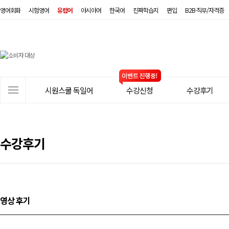
영어회화
시험영어
유럽어
아시아어
한국어
진짜학습지
편입
B2B·직무/자격증
시
원
스
사
시원스쿨 독일어
수강신청
수강후기
쿨
이
트
독
메
일
뉴
수강후기
어
영상 후기