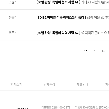
조윤*
[60일 완성! 독일어 능력 시험 A1 ]
괴테 A1 시험 93점 Se
전은*
[ZD B2 파이널 적중 어휘&쓰기 특강 ]
B1에 이은 B2 후기
조주*
[60일 완성! 독일어 능력 시험 A2 ]
a2 자격증 준비는 요 강의
11
회사소개
단체수강
제휴안내
채
대표번호
02)6409-0878
|
기업체 교육 컨설팅 및 출강
02-