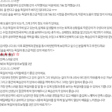
2026.03.31
이연*
왕초보 탈출부터 김성희쌤 강의 시작했어요! 덕분에 B1 Telc 합격했습니다.
B1 을 딴다고 술술 독일어가 써지진 않더라고요 ㅠㅠ
지금은 술술 써지는 독일어 중고급 작문으로 Telc B2 시험을 준비하는데, 작문에 도움이 정말 많이 되어요
왜 도움이 많이 되는가, 크게 3가지 정도 이유가 있어요.
1. 지금 독일어 국가에 살고 있는데, 실제로 실생활에 쓰이는 토픽과 상황들로 작문강의가 구성되어 있어요.
2. 수업 초반에 한국어 텍스트를 보여주시는데, 내가 어느 상태정도 표현을 알고있는지 체크하기 쉬워요.
3. 혼자 공부하면 복습을 까먹을 때도 있는데, 수업 3-4 개마다 반복적으로 있는 복습강의가 표현이랑 
감사합니다. B1 이후 표현력과 문법을 동시에 탄탄하게 보강하고 싶으신 분들께 적극 추천드려요!
[술술 써지는 독일어 중고급 작문]
강의 바로가기 >
수강생 별점
5.0
만족스러운 강의
NEW 독일어 왕초보 탈출 1탄
2026.01.02
박예*
독일어 처음 시작할때 듣기 좋은 강의에요.
기초부터 천천히 알려주시고 강의 길이가 그리 부담되는 길이가 아니라서 어디든지 자유롭게 수강 가능
그리고 중간에 복습강의가 있어서 내용을 까먹게 되거나 그러는 일이 없어서 좋습니다.
가장 만족스러운 점은 독일어를 잘 말 할 수 있게 된점과 종종 보이는 독일어를 읽을 수 있어서 기쁩니다!
김성희 선생님이 깔끔하게 딱 정리해주시고 복습강의가 있어서 좋습니다.
아직 완강까지 4강의 남았지만 정말 만족스러운 경험을 하고 있고 배움이 즐겁게 느껴져서 만족스럽습니
매일매일 하고 공부하고 있어요! 나중에 독일어를 잘 하게 될 날까지 열심히 배움을 느끼겠습니다!
[NEW 독일어 왕초보 탈출 1탄]
강의 바로가기 >