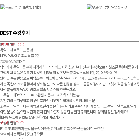
영상 재생
영상 재생
BEST 수강후기
수강생 별점
5.0
독일어 첫걸음의 모든 것
NEW 독일어 왕초보 탈출 2탄
2026.06.20
이예*
막연하게 독일어를 혼자 시작하려니 답답하고 어려웠던 찰나, 친구의 추천으로 시원스쿨 독일어를 알게
그렇게 처음 들은 강의가 김성희 선생님의 왕초보 탈출 파닉스부터 1탄, 2탄이었는데요!
원어민 같은 발음으로 파닉스부터 차근차근 알려주시니 어렵게만 느껴졌던 독일어가 너무나도 친근하고
저는 독일어 Pass를 끊어서 성희쌤 말고도 다른 선생님 강의도 들을 예정이지만, 그 첫 시작을 성희쌤이
이런 분들에게 독일어 왕초보 탈출 시리즈를 추천드려요.
1. 독일어에 'ㄷ'자도 모르고 완전 처음부터 시작하시려는 분
2. 긴 강의는 지루하고 하루에 조금씩 배우며 독일어를 시작하시려는 분
3. 독일어 발음이 너무 어렵고 헷갈리는 분 (너무 잘 가르쳐주셔서 이제는 영어도 독일어 발음으로 읽게
이런 분들이 들으면 시간과 돈이 전혀 아깝지 않을 만큼 알찬 강의입니다. 성희쌤 정말 감사해요!!!
[NEW 독일어 왕초보 탈출 2탄]
강의 바로가기 >
수강생 별점
5.0
B1 이후 표현력과 문법을 동시에 탄탄하게 보강하고 싶으신 분들께 적극 추천
술술 써지는 독일어 중고급 작문