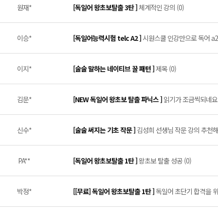
원재*
[독일어 왕초보탈출 3탄 ]
체계적인 강의 (0)
이승*
[독일어능력시험 telc A2 ]
시원스쿨 인강만으로 독어 a2 
이지*
[술술 말하는 네이티브 꿀 패턴 ]
제목 (0)
김문*
[NEW 독일어 왕초보 탈출 파닉스 ]
읽기가 조금씩되네요 (
신수*
[술술 써지는 기초 작문 ]
김성희 선생님 작문 강의 추천해요
PA**
[독일어 왕초보탈출 1탄 ]
왕초보 탈출 성공 (0)
박정*
[[무료] 독일어 왕초보탈출 1탄 ]
독일어 초단기 합격을 위한